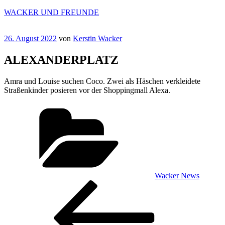
Zum
WACKER UND FREUNDE
Inhalt
springen
Veröffentlicht
26. August 2022
von
Kerstin Wacker
am
ALEXANDERPLATZ
Amra und Louise suchen Coco. Zwei als Häschen verkleidete
Straßenkinder posieren vor der Shoppingmall Alexa.
Kategorien
Wacker News
Beitragsnavigation
Vorheriger
Beitrag