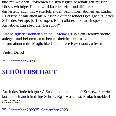
und mit welchen Problemen sie sich täglich beschäftigen müssen.
Dieses wichtige Thema wird facettenreich und differenziert
dargestellt, auch mit weiterführenden Sachinformationen am Ende.
Es erscheint mir auch als Klassenlektürebesonders geeignet. Auf der
Seite des Verlags (s. Lesungen, Blau) gibt es dazu auch spezielle
Angebote. Ein absoluter Lesetipp!“
Alle Mitglieder können sich bei „
Meine GEW“
ein Benutzerkonto
anlegen und bekommen neben zahlreichen exklusiven
Informationen die Möglichkeit auch diese Rezension zu lesen.
Vielen Dank!
Veröffentlicht
25. September 2023
am
SCHÜLERSCHAFT
Auch das finde ich gut 🙂 Zusammen mit einem/r Streetworker*in
komme ich auch in deine Schule. Egal wo sie ist. Einfach melden!
Freue mich!
Veröffentlicht
25. September 2023
25. September 2023
am