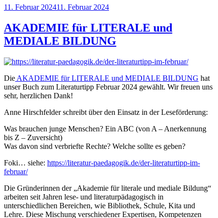
Veröffentlicht
11. Februar 2024
11. Februar 2024
am
AKADEMIE für LITERALE und
MEDIALE BILDUNG
Die
AKADEMIE für LITERALE und MEDIALE BILDUNG
hat
unser Buch zum Literaturtipp Februar 2024 gewählt. Wir freuen uns
sehr, herzlichen Dank!
Anne Hirschfelder schreibt über den Einsatz in der Leseförderung:
Was brauchen junge Menschen? Ein ABC (von A – Anerkennung
bis Z – Zuversicht)
Was davon sind verbriefte Rechte? Welche sollte es geben?
Foki… siehe:
https://literatur-paedagogik.de/der-literaturtipp-im-
februar/
Die Gründerinnen der „Akademie für literale und mediale Bildung“
arbeiten seit Jahren lese- und literaturpädagogisch in
unterschiedlichen Bereichen, wie Bibliothek, Schule, Kita und
Lehre. Diese Mischung verschiedener Expertisen, Kompetenzen