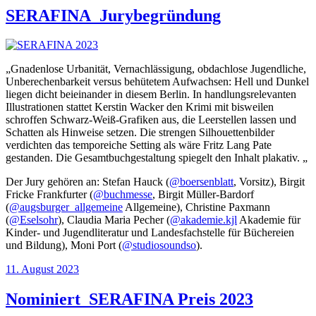
SERAFINA_Jurybegründung
„Gnadenlose Urbanität, Vernachlässigung, obdachlose Jugendliche,
Unberechenbarkeit versus behütetem Aufwachsen: Hell und Dunkel
liegen dicht beieinander in diesem Berlin. In handlungsrelevanten
Illustrationen stattet Kerstin Wacker den Krimi mit bisweilen
schroffen Schwarz-Weiß-Grafiken aus, die Leerstellen lassen und
Schatten als Hinweise setzen. Die strengen Silhouettenbilder
verdichten das temporeiche Setting als wäre Fritz Lang Pate
gestanden. Die Gesamtbuchgestaltung spiegelt den Inhalt plakativ. „
Der Jury gehören an: Stefan Hauck (
@boersenblatt
, Vorsitz), Birgit
Fricke Frankfurter (
@buchmesse
, Birgit Müller-Bardorf
(
@augsburger_allgemeine
Allgemeine), Christine Paxmann
(
@Eselsohr
), Claudia Maria Pecher (
@akademie.kjl
Akademie für
Kinder- und Jugendliteratur und Landesfachstelle für Büchereien
und Bildung), Moni Port (
@studiosoundso
).
Veröffentlicht
11. August 2023
am
Nominiert_SERAFINA Preis 2023