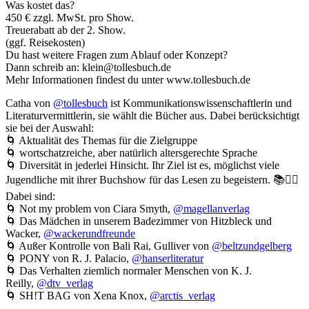
Was kostet das?
450 € zzgl. MwSt. pro Show.
Treuerabatt ab der 2. Show.
(ggf. Reisekosten)
Du hast weitere Fragen zum Ablauf oder Konzept?
Dann schreib an: klein@tollesbuch.de
Mehr Informationen findest du unter www.tollesbuch.de
Catha von
@tollesbuch
ist Kommunikationswissenschaftlerin und
Literaturvermittlerin, sie wählt die Bücher aus. Dabei berücksichtigt
sie bei der Auswahl:
🌀 Aktualität des Themas für die Zielgruppe
🌀 wortschatzreiche, aber natürlich altersgerechte Sprache
🌀 Diversität in jederlei Hinsicht. Ihr Ziel ist es, möglichst viele
Jugendliche mit ihrer Buchshow für das Lesen zu begeistern. 📚❤️‍🔥
Dabei sind:
🌀 Not my problem von Ciara Smyth,
@magellanverlag
🌀 Das Mädchen in unserem Badezimmer von Hitzbleck und
Wacker,
@wackerundfreunde
🌀 Außer Kontrolle von Bali Rai, Gulliver von
@beltzundgelberg
🌀 PONY von R. J. Palacio,
@hanserliteratur
🌀 Das Verhalten ziemlich normaler Menschen von K. J.
Reilly,
@dtv_verlag
🌀 SH!T BAG von Xena Knox,
@arctis_verlag