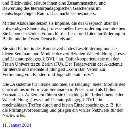
und Blickwinkel erlaubt ihnen eine Zusammenschau und
Bewertung des literaturpädagogischen Geschehens im
deutschsprachigen Raum. Das macht sie besonders.
Mit der Akademie setzen sie Impulse, die das Gespräch über die
notwendigen Standards, professioneller Leseförderung vorantreiben.
Sie bauen ein starkes Forum für die Lese- und Literaturförderung in
Berlin und im Osten Deutschlands auf.
Sie sind Partnerin des Bundesverbandes Leseförderung und sie
bieten Seminare und Module der zertifizierten Weiterbildung „Lese-
und Literaturpädagogik BVL“ an. Dafür kooperieren sie mit der
Freien Universität zu Berlin (FU). Der Trägerverein der Akademie
für literale und mediale Bildung ist „Zora Bär, Verein zur
Verbreitung von Kinder- und Jugendliteratur e.V.“.
Die „Akademie für literale und mediale Bildung“ bietet Module des
Curriculums in Form von Seminaren in Präsenz und als Online-
Formate an. Außerdem führen sie Coachings für Teilnehmende der
Weiterbildung „Lese- und Literaturpädagogik BVL“ in
regelmäßigen Treffen durch und bieten Einzelcoachings, z. B. für
die Prüfungsvorbereitung und pflegen ein vitales Netzwerk für den
Nachwuchs.
Veröffentlicht
11. Januar 2024