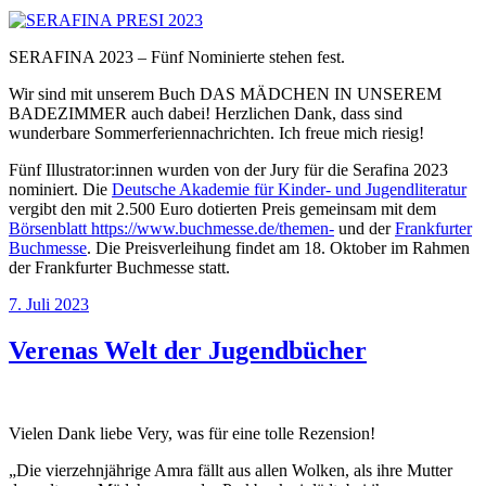
SERAFINA 2023 – Fünf Nominierte stehen fest.
Wir sind mit unserem Buch DAS MÄDCHEN IN UNSEREM
BADEZIMMER auch dabei! Herzlichen Dank, dass sind
wunderbare Sommerferiennachrichten. Ich freue mich riesig!
Fünf Illustrator:innen wurden von der Jury für die Serafina 2023
nominiert. Die
Deutsche Akademie für Kinder- und Jugendliteratur
vergibt den mit 2.500 Euro dotierten Preis gemeinsam mit dem
Börsenblatt
https://www.buchmesse.de/themen-
und der
Frankfurter
Buchmesse
. Die Preisverleihung findet am 18. Oktober im Rahmen
der Frankfurter Buchmesse statt.
Veröffentlicht
7. Juli 2023
am
Verenas Welt der Jugendbücher
Vielen Dank liebe Very, was für eine tolle Rezension!
„Die vierzehnjährige Amra fällt aus allen Wolken, als ihre Mutter