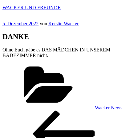
Zum
WACKER UND FREUNDE
Inhalt
springen
Veröffentlicht
5. Dezember 2022
von
Kerstin Wacker
am
DANKE
Ohne Euch gäbe es DAS MÄDCHEN IN UNSEREM
BADEZIMMER nicht.
Kategorien
Wacker News
Beitragsnavigation
Vorheriger
Beitrag