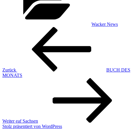
Wacker News
Beitragsnavigation
Vorheriger
Beitrag
Zurück
BUCH DES
MONATS
Nächster
Beitrag
Weiter
eaf Sachsen
Stolz präsentiert von WordPress