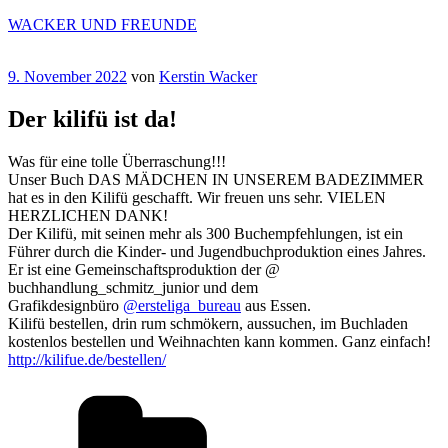
Zum
WACKER UND FREUNDE
Inhalt
springen
Veröffentlicht
9. November 2022
von
Kerstin Wacker
am
Der kilifü ist da!
Was für eine tolle Überraschung!!!
Unser Buch DAS MÄDCHEN IN UNSEREM BADEZIMMER
hat es in den Kilifü geschafft. Wir freuen uns sehr. VIELEN
HERZLICHEN DANK!
Der Kilifü, mit seinen mehr als 300 Buchempfehlungen, ist ein
Führer durch die Kinder- und Jugendbuchproduktion eines Jahres.
Er ist eine Gemeinschaftsproduktion der @
buchhandlung_schmitz_junior und dem
Grafikdesignbüro
@ersteliga_bureau
aus Essen.
Kilifü bestellen, drin rum schmökern, aussuchen, im Buchladen
kostenlos bestellen und Weihnachten kann kommen. Ganz einfach!
http://kilifue.de/bestellen/
Kategorien