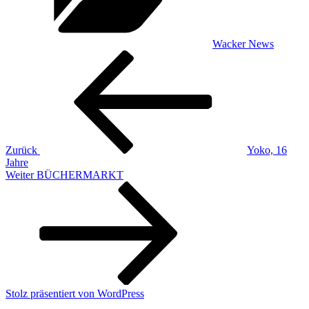
Wacker News
Beitragsnavigation
Vorheriger
Beitrag
Zurück
Yoko, 16
Jahre
Nächster
Weiter
BÜCHERMARKT
Beitrag
Stolz präsentiert von WordPress