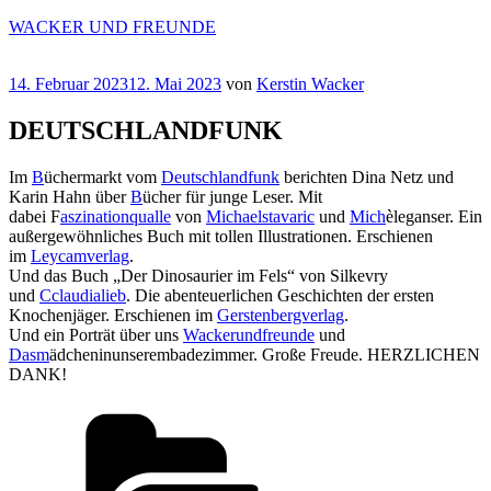
Zum
WACKER UND FREUNDE
Inhalt
springen
Veröffentlicht
14. Februar 2023
12. Mai 2023
von
Kerstin Wacker
am
DEUTSCHLANDFUNK
Im
B
üchermarkt vom
Deutschlandfunk
berichten Dina Netz und
Karin Hahn über
B
ücher für junge Leser. Mit
dabei F
aszinationqualle
von
Michaelstavaric
und
Mich
èleganser. Ein
außergewöhnliches Buch mit tollen Illustrationen. Erschienen
im
Leycamverlag
.
Und das Buch „Der Dinosaurier im Fels“ von Silkevry
und
Cclaudialieb
. Die abenteuerlichen Geschichten der ersten
Knochenjäger. Erschienen im
Gerstenbergverlag
.
Und ein Porträt über uns
Wackerundfreunde
und
Dasm
ädcheninunserembadezimmer. Große Freude. HERZLICHEN
DANK!
Kategorien