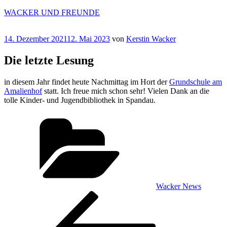
Zum
WACKER UND FREUNDE
Inhalt
springen
Veröffentlicht
14. Dezember 2021
12. Mai 2023
von
Kerstin Wacker
am
Die letzte Lesung
in diesem Jahr findet heute Nachmittag im Hort der
Grundschule am
Amalienhof
statt. Ich freue mich schon sehr! Vielen Dank an die
tolle Kinder- und Jugendbibliothek in Spandau.
Kategorien
Wacker News
Beitragsnavigation
Vorheriger
Beitrag