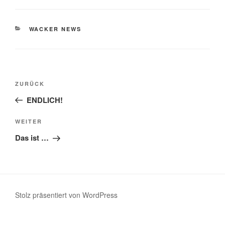
KATEGORIEN
WACKER NEWS
Beitragsnavigation
Vorheriger
ZURÜCK
Beitrag
ENDLICH!
Nächster
WEITER
Beitrag
Das ist …
Stolz präsentiert von WordPress