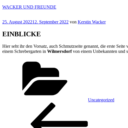
Zum
WACKER UND FREUNDE
Inhalt
springen
Veröffentlicht
25. August 2022
12. September 2022
von
Kerstin Wacker
am
EINBLICKE
Hier seht ihr den Vorsatz, auch Schmutzseite genannt, die erste Seite 
einem Schrebergarten in
Wilmersdorf
von einem Unbekannten und s
Kategorien
Uncategorized
Beitragsnavigation
Vorheriger
Beitrag