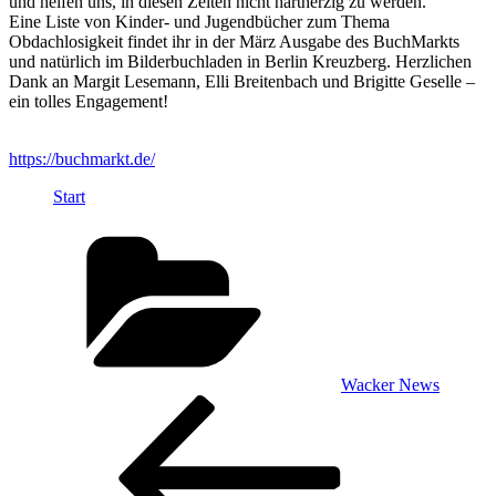
und helfen uns, in diesen Zeiten nicht hartherzig zu werden.“
Eine Liste von Kinder- und Jugendbücher zum Thema
Obdachlosigkeit findet ihr in der März Ausgabe des BuchMarkts
und natürlich im Bilderbuchladen in Berlin Kreuzberg. Herzlichen
Dank an Margit Lesemann, Elli Breitenbach und Brigitte Geselle –
ein tolles Engagement!
https://buchmarkt.de/
Start
Kategorien
Wacker News
Beitragsnavigation
Vorheriger
Beitrag