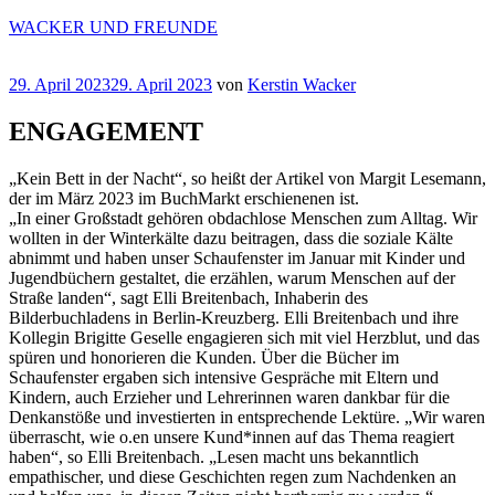
Zum
WACKER UND FREUNDE
Inhalt
springen
Veröffentlicht
29. April 2023
29. April 2023
von
Kerstin Wacker
am
ENGAGEMENT
„Kein Bett in der Nacht“, so heißt der Artikel von Margit Lesemann,
der im März 2023 im BuchMarkt erschienenen ist.
„In einer Großstadt gehören obdachlose Menschen zum Alltag. Wir
wollten in der Winterkälte dazu beitragen, dass die soziale Kälte
abnimmt und haben unser Schaufenster im Januar mit Kinder und
Jugendbüchern gestaltet, die erzählen, warum Menschen auf der
Straße landen“, sagt Elli Breitenbach, Inhaberin des
Bilderbuchladens in Berlin-Kreuzberg. Elli Breitenbach und ihre
Kollegin Brigitte Geselle engagieren sich mit viel Herzblut, und das
spüren und honorieren die Kunden. Über die Bücher im
Schaufenster ergaben sich intensive Gespräche mit Eltern und
Kindern, auch Erzieher und Lehrerinnen waren dankbar für die
Denkanstöße und investierten in entsprechende Lektüre. „Wir waren
überrascht, wie o.en unsere Kund*innen auf das Thema reagiert
haben“, so Elli Breitenbach. „Lesen macht uns bekanntlich
empathischer, und diese Geschichten regen zum Nachdenken an