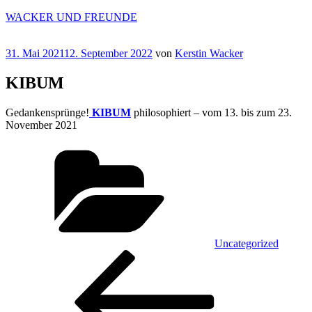
Zum
WACKER UND FREUNDE
Inhalt
springen
Veröffentlicht
31. Mai 2021
12. September 2022
von
Kerstin Wacker
am
KIBUM
Gedankensprünge!
KIBUM
philosophiert – vom 13. bis zum 23.
November 2021
Kategorien
Uncategorized
Beitragsnavigation
Vorheriger
Beitrag