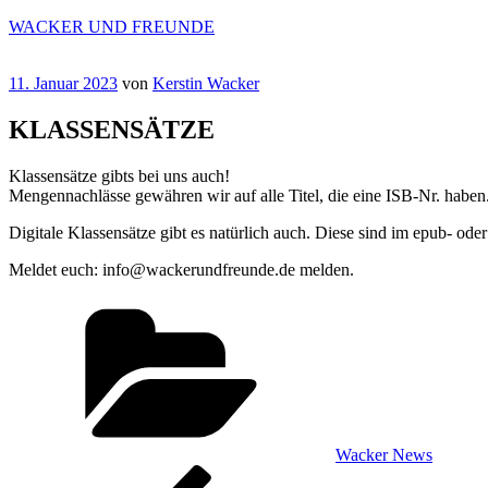
Zum
WACKER UND FREUNDE
Inhalt
springen
Veröffentlicht
11. Januar 2023
von
Kerstin Wacker
am
KLASSENSÄTZE
Klassensätze gibts bei uns auch!
Mengennachlässe gewähren wir auf alle Titel, die eine ISB-Nr. haben
Digitale Klassensätze gibt es natürlich auch. Diese sind im epub- od
Meldet euch: info@wackerundfreunde.de melden.
Kategorien
Wacker News
Beitragsnavigation
Vorheriger