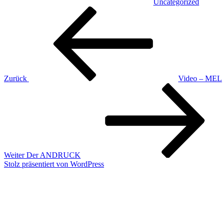
Uncategorized
Beitragsnavigation
Vorheriger
Beitrag
Zurück
Video – MEL
Nächster
Beitrag
Weiter
Der ANDRUCK
Stolz präsentiert von WordPress