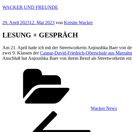
Zum
WACKER UND FREUNDE
Inhalt
springen
Veröffentlicht
29. April 2023
12. Mai 2023
von
Kerstin Wacker
am
LESUNG + GESPRÄCH
Am 21. April hatte ich mit der Streetworkerin Anjoushka Baer von d
zwei 9. Klassen der
Caspar-David-Friedrich-Oberschule aus Marzahn
Anschluß hat Anjoushka Baer von ihrem Beruf als Streetworkerin erz
Kategorien
Wacker News
Beitragsnavigation
Vorheriger
Beitrag