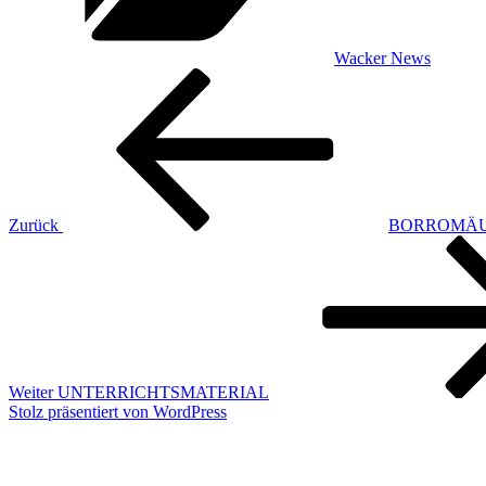
Wacker News
Beitragsnavigation
Vorheriger
Beitrag
Zurück
BORROMÄU
Nächster
Beitrag
Weiter
UNTERRICHTSMATERIAL
Stolz präsentiert von WordPress