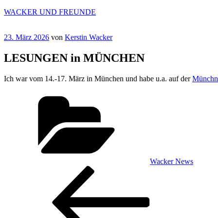
Zum
WACKER UND FREUNDE
Inhalt
springen
Veröffentlicht
23. März 2026
von
Kerstin Wacker
am
LESUNGEN in MÜNCHEN
Ich war vom 14.-17. März in München und habe u.a. auf der
Münchne
Kategorien
Wacker News
Beitragsnavigation
Vorheriger
Beitrag