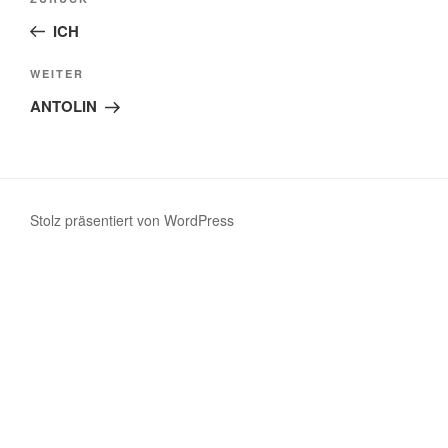
Vorheriger
Beitrag
ICH
Nächster
WEITER
Beitrag
ANTOLIN
Stolz präsentiert von WordPress