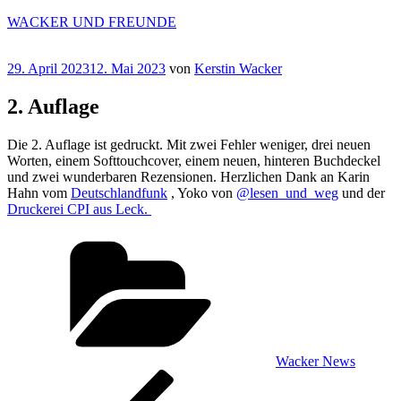
Zum
WACKER UND FREUNDE
Inhalt
springen
Veröffentlicht
29. April 2023
12. Mai 2023
von
Kerstin Wacker
am
2. Auflage
Die 2. Auflage ist gedruckt. Mit zwei Fehler weniger, drei neuen
Worten, einem Softtouchcover, einem neuen, hinteren Buchdeckel
und zwei wunderbaren Rezensionen. Herzlichen Dank an Karin
Hahn vom
Deutschlandfunk
, Yoko von
@lesen_und_weg
und der
Druckerei CPI aus Leck.
Kategorien
Wacker News
Beitragsnavigation
Vorheriger
Beitrag