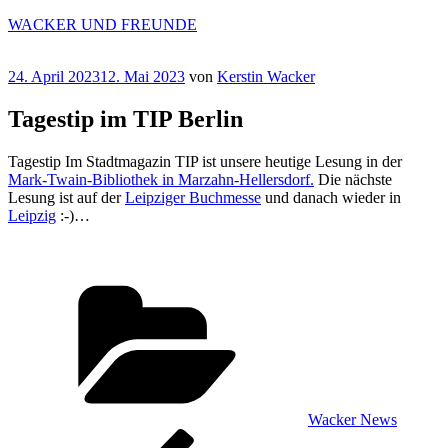
Zum
WACKER UND FREUNDE
Inhalt
springen
Veröffentlicht
24. April 2023
12. Mai 2023
von
Kerstin Wacker
am
Tagestip im TIP Berlin
Tagestip Im Stadtmagazin TIP ist unsere heutige Lesung in der
Mark-Twain-Bibliothek in Marzahn-Hellersdorf.
Die nächste
Lesung ist auf der
Leipziger Buchmesse
und danach wieder in
Leipzig
:-)…
Kategorien
Wacker News
Beitragsnavigation
Vorheriger