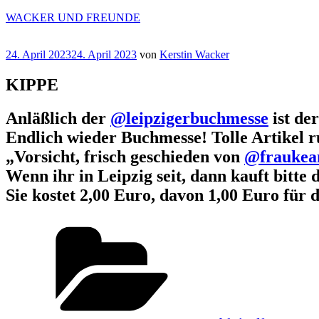
Zum
WACKER UND FREUNDE
Inhalt
springen
Veröffentlicht
24. April 2023
24. April 2023
von
Kerstin Wacker
am
KIPPE
Anläßlich der
@leipzigerbuchmesse
ist de
Endlich wieder Buchmesse! Tolle Artikel ru
„Vorsicht, frisch geschieden von
@fraukea
Wenn ihr in Leipzig seit, dann kauft bitte 
Sie kostet 2,00 Euro, davon 1,00 Euro für 
Kategorien