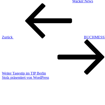
Wacker News
Beitragsnavigation
Vorheriger
Beitrag
Zurück
BUCHMESSE
Nächster
Beitrag
Weiter
Tagestip im TIP Berlin
Stolz präsentiert von WordPress