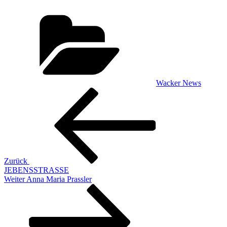
Kategorien
Wacker News
Beitragsnavigation
Vorheriger
Beitrag
Zurück
JEBENSSTRASSE
Nächster
Weiter
Anna Maria Prassler
Beitrag