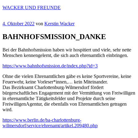
Zum
WACKER UND FREUNDE
Inhalt
springen
Veröffentlicht
4. Oktober 2022
von
Kerstin Wacker
am
BAHNHOFSMISSION_DANKE
Bei der Bahnhofsmission haben wir hospitiert und viele, sehr nette
Menschen kennengelernt, die sich auch ehrenamtlich einbringen.
https://www.bahnhofsmission.de/index.php?id=3
Ohne die vielen Ehrenamtlichen gäbe es keine Sportvereine, keine
Feuerwehr, keine Vorleser*innen,… kein Miteinander.
Das Bezirksamt Charlottenburg-Wilmersdorf fördert
bürgerschaftliches Engagement mit der Vermittlung von Freiwilligen
in ehrenamtliche Tätigkeitsfelder und Projekte durch seine
FreiwilligenAgentur, die ebenfalls von Ehrenamtlichen getragen
wird.
https://www.berlin.de/ba-charlottenburg-
wilmersdorf/service/ehrenamt/artikel.209480.php