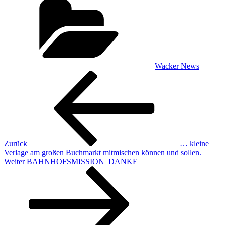
Wacker News
Beitragsnavigation
Vorheriger
Beitrag
Zurück
… kleine
Verlage am großen Buchmarkt mitmischen können und sollen.
Nächster
Weiter
BAHNHOFSMISSION_DANKE
Beitrag