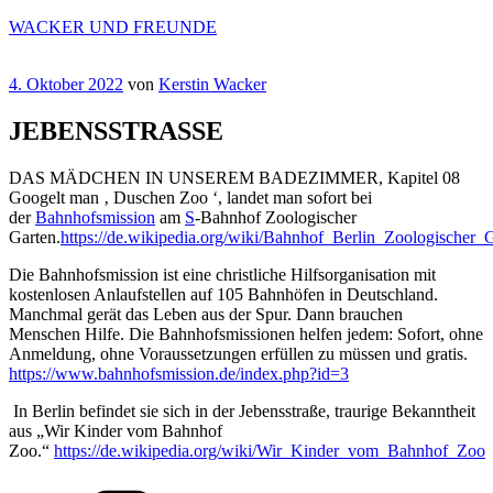
Zum
WACKER UND FREUNDE
Inhalt
springen
Veröffentlicht
4. Oktober 2022
von
Kerstin Wacker
am
JEBENSSTRASSE
DAS MÄDCHEN IN UNSEREM BADEZIMMER, Kapitel 08
Googelt man ‚ Duschen Zoo ‘, landet man sofort bei
der
Bahnhofsmission
am
S
-Bahnhof Zoologischer
Garten.
https://de.wikipedia.org/wiki/Bahnhof_Berlin_Zoologischer_
Die Bahnhofsmission ist eine christliche Hilfsorganisation mit
kostenlosen Anlaufstellen auf 105 Bahnhöfen in Deutschland.
Manchmal gerät das Leben aus der Spur. Dann brauchen
Menschen Hilfe. Die Bahnhofsmissionen helfen jedem: Sofort, ohne
Anmeldung, ohne Voraussetzungen erfüllen zu müssen und gratis.
https://www.bahnhofsmission.de/index.php?id=3
In Berlin befindet sie sich in der Jebensstraße, traurige Bekanntheit
aus „Wir Kinder vom Bahnhof
Zoo.“
https://de.wikipedia.org/wiki/Wir_Kinder_vom_Bahnhof_Zoo
Kategorien