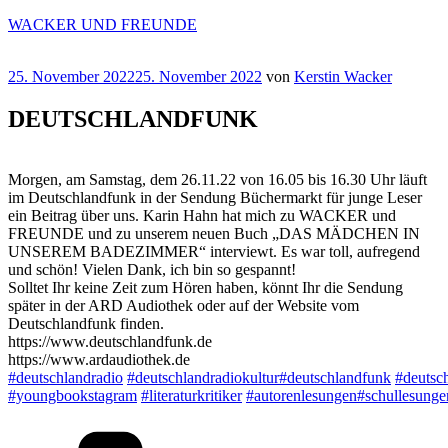
Zum
WACKER UND FREUNDE
Inhalt
springen
Veröffentlicht
25. November 2022
25. November 2022
von
Kerstin Wacker
am
DEUTSCHLANDFUNK
Morgen, am Samstag, dem 26.11.22 von 16.05 bis 16.30 Uhr läuft
im Deutschlandfunk in der Sendung Büchermarkt für junge Leser
ein Beitrag über uns. Karin Hahn hat mich zu WACKER und
FREUNDE und zu unserem neuen Buch „DAS MÄDCHEN IN
UNSEREM BADEZIMMER“ interviewt. Es war toll, aufregend
und schön! Vielen Dank, ich bin so gespannt!
Solltet Ihr keine Zeit zum Hören haben, könnt Ihr die Sendung
später in der ARD Audiothek oder auf der Website vom
Deutschlandfunk finden.
https://www.deutschlandfunk.de
https://www.ardaudiothek.de
#deutschlandradio
#deutschlandradiokultur
#deutschlandfunk
#deutsc
#youngbookstagram
#literaturkritiker
#autorenlesungen
#schullesunge
Kategorien