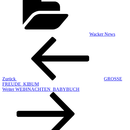
Wacker News
Beitragsnavigation
Vorheriger
Beitrag
Zurück
GROSSE
FREUDE_KIBUM
Nächster
Weiter
WEIHNACHTEN_BABYBUCH
Beitrag