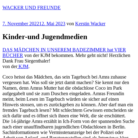
Zum
WACKER UND FREUNDE
Inhalt
springen
Veröffentlicht
7. November 2022
12. Mai 2023
von
Kerstin Wacker
am
Kinder-und Jugendmedien
DAS MÄDCHEN IN UNSEREM BADEZIMMER hat VIER
BÜCHER
von der KJM bekommen. Mehr geht nicht! Herzlichen
Dank Frau Siegenthaler!
von der
KJM
.
Coco heisst das Mädchen, das sein Tagebuch bei Amra zuhause
vergessen hat. Was soll sie jetzt damit machen? Sie kennt nur den
Namen, denn Amras Mutter hat die obdachlose Coco im Park
aufgegabelt und sie zum Duschen eingeladen. Amras Freundin
meint, beim Lesen im Tagebuch würden sie sicher auf einen
Hinweis stossen, um es zurückgeben zu können. Aber darf man ein
fremdes Tagebuch lesen? Mit schlechtem Gewissen entscheiden sie
sich dafür und es öffnet sich ihnen eine Welt, die sie erschüttert.
Die 14-jährige Amra erzählt in Ich-Form von der spannenden Suche
nach einer unauffindbaren jugendlichen Obdachlosen in Berlin.
Sachinformationen wie Vermisstenanzeige bei der Polizei oder
Arbeit von Anlauf- und Beratungsstellen sind als Interviews klug