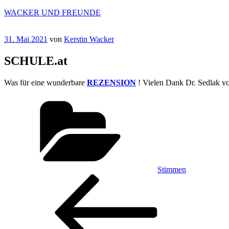
Zum
WACKER UND FREUNDE
Inhalt
springen
Veröffentlicht
31. Mai 2021
von
Kerstin Wacker
am
SCHULE.at
Was für eine wunderbare
REZENSION
! Vielen Dank Dr. Sedlak von
Kategorien
Stimmen
Beitragsnavigation
Vorheriger
Beitrag