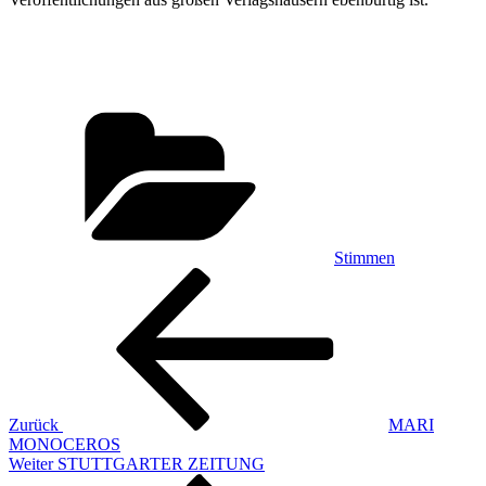
Kategorien
Stimmen
Beitragsnavigation
Vorheriger
Beitrag
Zurück
MARI
MONOCEROS
Nächster
Weiter
STUTTGARTER ZEITUNG
Beitrag