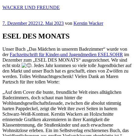
Zum
WACKER UND FREUNDE
Inhalt
springen
Veröffentlicht
7. Dezember 2022
12. Mai 2023
von
Kerstin Wacker
am
ESEL DES MONATS
Unser Buch „Das Mädchen in unserem Badezimmer“ wurde von
der
Fachzeitschrift für Kinder-und Jugendmedien ESELSOHR
im
Dezember zum „ESEL DES MONATS“ ausgezeichnet. Wir sind
echt stolz
. Jedes Jahr kommen so viele tolle Jugendbücher auf
den Markt und unser Buch hat es geschafft, eines von Zwölfen zu
werden. Tolles Weihnachtsgeschenk! Vielen Dank an Maren
Partzsch für ihre tollen Worte:
„Auf dem Cover die bunte, freundliche Welt eines alltäglichen
Badezimmers, doch schaut man hinter die
Wohlstandsgesellschaftsfassade, zwischen die absolut stimmig
harten Pappdeckel, zeigt die Welt ihre zwei Seiten in hartem
Schwarz-Weiß-Kontrast. Kerstin Wackers an Holzschnitte
erinnernde Grafiken akzentuieren in ihrer Kantigkeit die
Klassentrennung, die Straßenkinder und auch erwachsene
Wohnsitzlose erleben. Ein im Selbstverlag erschienenes Buch, das
Veröffentlichungen aus großen Verlagshäusern ebenbürtig ist.“