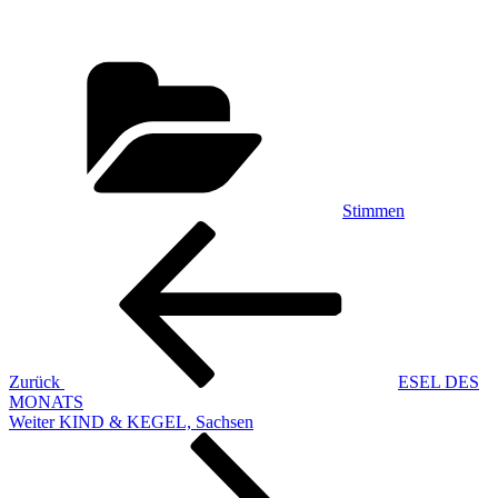
Kategorien
Stimmen
Beitragsnavigation
Vorheriger
Beitrag
Zurück
ESEL DES
MONATS
Nächster
Weiter
KIND & KEGEL, Sachsen
Beitrag