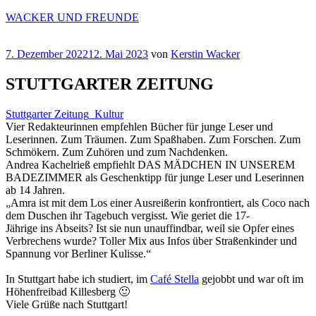
Zum
WACKER UND FREUNDE
Inhalt
springen
Veröffentlicht
7. Dezember 2022
12. Mai 2023
von
Kerstin Wacker
am
STUTTGARTER ZEITUNG
Stuttgarter Zeitung_Kultur
Vier Redakteurinnen empfehlen Bücher für junge Leser und
Leserinnen. Zum Träumen. Zum Spaßhaben. Zum Forschen. Zum
Schmökern. Zum Zuhören und zum Nachdenken.
Andrea Kachelrieß empfiehlt DAS MÄDCHEN IN UNSEREM
BADEZIMMER als Geschenktipp für junge Leser und Leserinnen
ab 14 Jahren.
„Amra ist mit dem Los einer Ausreißerin konfrontiert, als Coco nach
dem Duschen ihr Tagebuch vergisst. Wie geriet die 17-
Jährige ins Abseits? Ist sie nun unauffindbar, weil sie Opfer eines
Verbrechens wurde? Toller Mix aus Infos über Straßenkinder und
Spannung vor Berliner Kulisse.“
In Stuttgart habe ich studiert, im
Café Stella
gejobbt und war oft im
Höhenfreibad Killesberg 🙂
Viele Grüße nach Stuttgart!